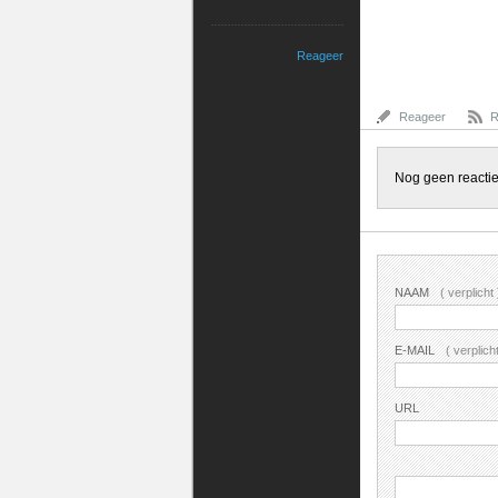
Reageer
Reageer
R
Nog geen reacti
NAAM
( verplicht 
E-MAIL
( verplic
URL