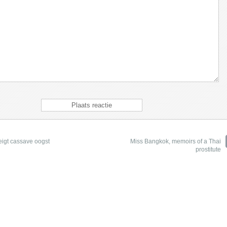
eigt cassave oogst
Miss Bangkok, memoirs of a Thai
prostitute