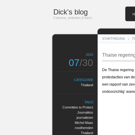
Dick's blog
H
Columns, artikelen & foto's
STARTPAGINA
T
Thaise regerin
2010
07
/30
De Thaise regering 
protestacties van d
CATEGORIE
een rapport van zev
Thailand
ondoorzichtig’ ware
TAGS
Committee to Protect
Journalists
journalisten
Michel Maas
roodhemden
Thailand