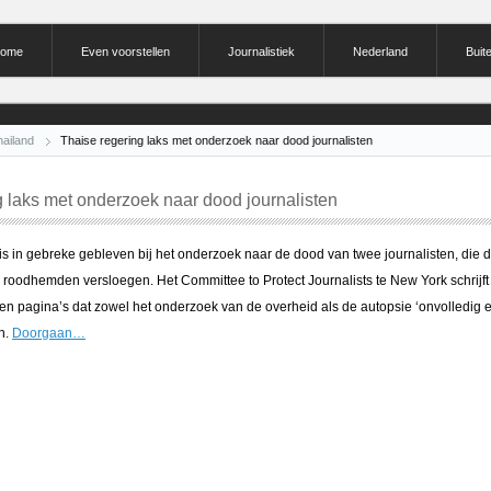
ome
Even voorstellen
Journalistiek
Nederland
Buit
hailand
Thaise regering laks met onderzoek naar dood journalisten
g laks met onderzoek naar dood journalisten
is in gebreke gebleven bij het onderzoek naar de dood van twee journalisten, die 
e roodhemden versloegen. Het Committee to Protect Journalists te New York schrijft
en pagina’s dat zowel het onderzoek van de overheid als de autopsie ‘onvolledig 
n.
Doorgaan…