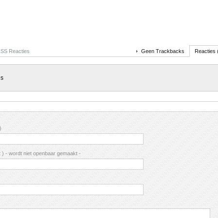
SS Reacties
Geen Trackbacks
Reacties 
es
)
ht ) - wordt niet openbaar gemaakt -