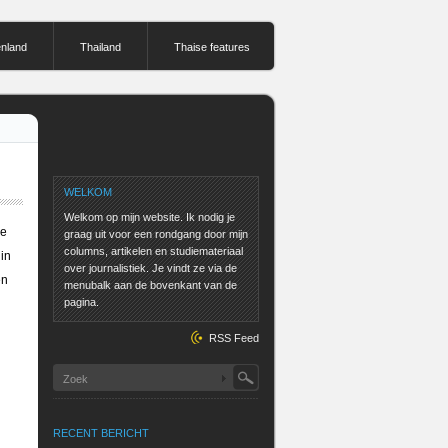
enland
Thailand
Thaise features
WELKOM
Welkom op mijn website. Ik nodig je
de
graag uit voor een rondgang door mijn
columns, artikelen en studiemateriaal
 in
over journalistiek. Je vindt ze via de
en
menubalk aan de bovenkant van de
pagina.
RSS Feed
RECENT BERICHT