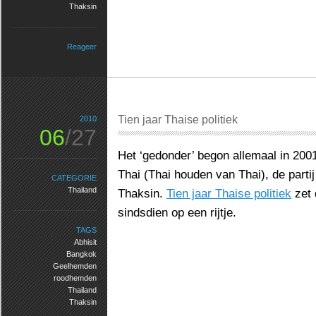
Thaksin
Reageer
Tien jaar Thaise politiek
2010
06
/27
Het ‘gedonder’ begon allemaal in 200
Thai (Thai houden van Thai), de parti
CATEGORIE
Thailand
Thaksin.
Tien jaar Thaise politiek
zet 
sindsdien op een rijtje.
TAGS
Abhisit
Bangkok
Geelhemden
roodhemden
Thailand
Thaksin