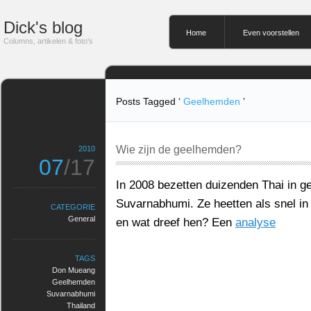
Dick's blog
Home
Even voorstellen
Columns, artikelen & foto's
Posts Tagged ‘
Geelhemden
’
Wie zijn de geelhemden?
2010
07
/17
In 2008 bezetten duizenden Thai in g
Suvarnabhumi. Ze heetten als snel in
CATEGORIE
General
en wat dreef hen? Een
analyse
TAGS
Don Mueang
Geelhemden
Suvarnabhumi
Thailand