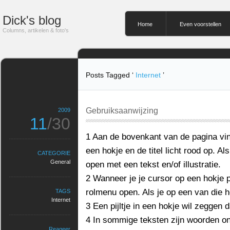
Dick's blog
Home
Even voorstellen
Columns, artikelen & foto's
Posts Tagged ‘
Internet
’
Gebruiksaanwijzing
2009
11
/30
1 Aan de bovenkant van de pagina vin
een hokje en de titel licht rood op. Al
CATEGORIE
General
open met een tekst en/of illustratie.
2 Wanneer je je cursor op een hokje 
rolmenu open. Als je op een van die h
TAGS
Internet
3 Een pijltje in een hokje wil zeggen 
4 In sommige teksten zijn woorden on
Reageer