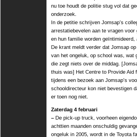
nu toe houdt de politie stug vol dat g
onderzoek.
In de petitie schrijven Jomsap’s colleg
arrestatiebevelen aan te vragen voor 
en hun familie worden geïntimideerd, a
De krant meldt verder dat Jomsap op
van het ongeluk, op school was, wat g
die zegt niets over de middag. [Jomsa
thuis was] Het Centre to Provide Aid fo
tijdens een bezoek aan Jomsap’s voo
schooldirecteur kon niet bevestigen d
er toen nog niet.
Zaterdag 4 februari
–
De pick-up truck, voorheen eigend
achttien maanden onschuldig gevange
ongeluk in 2005, wordt in de Toyota f