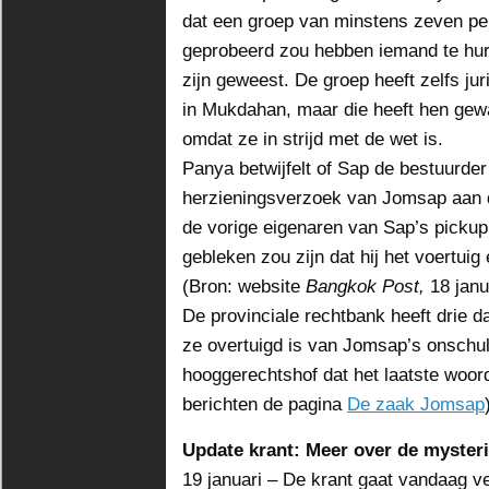
dat een groep van minstens zeven p
geprobeerd zou hebben iemand te hur
zijn geweest. De groep heeft zelfs ju
in Mukdahan, maar die heeft hen gew
omdat ze in strijd met de wet is.
Panya betwijfelt of Sap de bestuurder
herzieningsverzoek van Jomsap aan d
de vorige eigenaren van Sap’s pickup
gebleken zou zijn dat hij het voertuig
(Bron: website
Bangkok Post,
18 janu
De provinciale rechtbank heeft drie d
ze overtuigd is van Jomsap’s onschul
hooggerechtshof dat het laatste woord
berichten de pagina
De zaak Jomsap
Update krant: Meer over de myster
19 januari – De krant gaat vandaag v