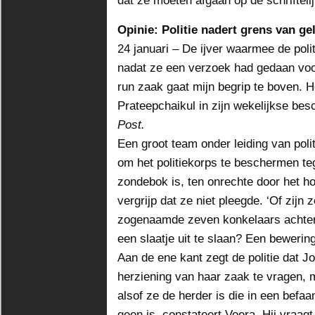
dat ze moeten afgaan op de schriftelij
Opinie: Politie nadert grens van g
24 januari – De ijver waarmee de poli
nadat ze een verzoek had gedaan voor 
run zaak gaat mijn begrip te boven. He
Prateepchaikul in zijn wekelijkse be
Post.
Een groot team onder leiding van poli
om het politiekorps te beschermen t
zondebok is, ten onrechte door het h
vergrijp dat ze niet pleegde. ‘Of zijn
zogenaamde zeven konkelaars achter 
een slaatje uit te slaan? Een bewering 
Aan de ene kant zegt de politie dat J
herziening van haar zaak te vragen, 
alsof ze de herder is die in een befaam
geen is, constateert Veera. Hij vraa